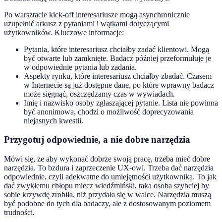
Po warsztacie kick-off interesariusze mogą asynchronicznie
uzupełnić arkusz z pytaniami i wątkami dotyczącymi
użytkowników. Kluczowe informacje:
Pytania, które interesariusz chciałby zadać klientowi. Mogą
być otwarte lub zamknięte. Badacz później przeformułuje je
w odpowiednie pytania lub zadania.
Aspekty rynku, które interesariusz chciałby zbadać. Czasem
w Internecie są już dostępne dane, po które wprawny badacz
może sięgnąć, oszczędzamy czas w wywiadach.
Imię i nazwisko osoby zgłaszającej pytanie. Lista nie powinna
być anonimowa, chodzi o możliwość doprecyzowania
niejasnych kwestii.
Przygotuj odpowiednie, a nie dobre narzędzia
Mówi się, że aby wykonać dobrze swoją pracę, trzeba mieć dobre
narzędzia. To bzdura i zaprzeczenie UX-owi. Trzeba dać narzędzia
odpowiednie, czyli adekwatne do umiejętności użytkownika. To jak
dać zwykłemu chłopu miecz wiedźmiński, taka osoba szybciej by
sobie krzywdę zrobiła, niż przydała się w walce. Narzędzia muszą
być podobne do tych dla badaczy, ale z dostosowanym poziomem
trudności.