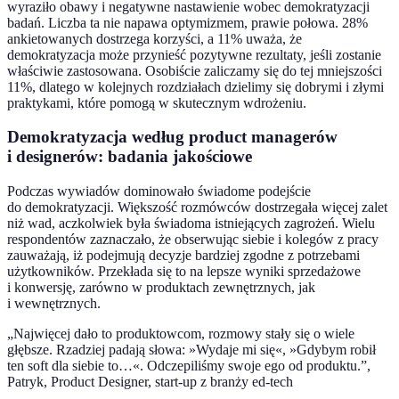
wyraziło obawy i negatywne nastawienie wobec demokratyzacji
badań. Liczba ta nie napawa optymizmem, prawie połowa. 28%
ankietowanych dostrzega korzyści, a 11% uważa, że
demokratyzacja może przynieść pozytywne rezultaty, jeśli zostanie
właściwie zastosowana. Osobiście zaliczamy się do tej mniejszości
11%, dlatego w kolejnych rozdziałach dzielimy się dobrymi i złymi
praktykami, które pomogą w skutecznym wdrożeniu.
Demokratyzacja według product managerów
i designerów: badania jakościowe
Podczas wywiadów dominowało świadome podejście
do demokratyzacji. Większość rozmówców dostrzegała więcej zalet
niż wad, aczkolwiek była świadoma istniejących zagrożeń. Wielu
respondentów zaznaczało, że obserwując siebie i kolegów z pracy
zauważają, iż podejmują decyzje bardziej zgodne z potrzebami
użytkowników. Przekłada się to na lepsze wyniki sprzedażowe
i konwersję, zarówno w produktach zewnętrznych, jak
i wewnętrznych.
„Najwięcej dało to produktowcom, rozmowy stały się o wiele
głębsze. Rzadziej padają słowa: »Wydaje mi się«, »Gdybym robił
ten soft dla siebie to…«. Odczepiliśmy swoje ego od produktu.”,
Patryk, Product Designer, start-up z branży ed-tech