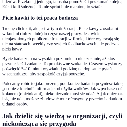
liderów. Przekonaj jednego, ta osoba pomoże Ci przekonać kolejną.
Efekt kuli śnieżnej. To nie sprint i nie maraton, to sztafeta.
Picie kawki to też praca badacza
Trochę clickbait, ale jest w tym dużo racji. Picie kawy z osobami
w kuchni (lub zdalnie) to część naszej pracy. Jest wiele
nieujawnionych publicznie frustracji w firmie, które wylewają się
nie na statusach, weekly czy sesjach feedbackowych, ale podczas
picia kawy.
Bycie badaczem na wysokim poziomie to nie czekanie, aż ktoś
przyniesie Ci zadanie. To proaktywne szukanie. Czasem wystarczy
poświęcić 5–10 minut wywiadu i godzinę na dopisanie pytań
w scenariuszu, aby zaspokoić czyjąś potrzebę.
Polecamy robić to jako prezent, pod koniec badania przynieść takiej
„osobie z kuchni” informacje od użytkowników. Jak wpychasz coś
kolanem (obietnicami), niekoniecznie musi się udać. A jak obiecasz
i się nie uda, możesz zbudować mur ofensywny przeciw badaniom
u danej osoby.
Jak dzielić się wiedzą w organizacji, czyli
niekończąca się przygoda