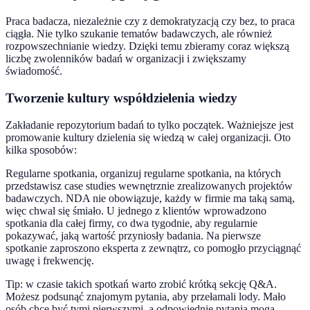
Praca badacza, niezależnie czy z demokratyzacją czy bez, to praca
ciągła. Nie tylko szukanie tematów badawczych, ale również
rozpowszechnianie wiedzy. Dzięki temu zbieramy coraz większą
liczbę zwolenników badań w organizacji i zwiększamy
świadomość.
Tworzenie kultury współdzielenia wiedzy
Zakładanie repozytorium badań to tylko początek. Ważniejsze jest
promowanie kultury dzielenia się wiedzą w całej organizacji. Oto
kilka sposobów:
Regularne spotkania, organizuj regularne spotkania, na których
przedstawisz case studies wewnętrznie zrealizowanych projektów
badawczych. NDA nie obowiązuje, każdy w firmie ma taką samą,
więc chwal się śmiało. U jednego z klientów wprowadzono
spotkania dla całej firmy, co dwa tygodnie, aby regularnie
pokazywać, jaką wartość przyniosły badania. Na pierwsze
spotkanie zaproszono eksperta z zewnątrz, co pomogło przyciągnąć
uwagę i frekwencję.
Tip: w czasie takich spotkań warto zrobić krótką sekcję Q&A.
Możesz podsunąć znajomym pytania, aby przełamali lody. Mało
osób chce być tymi pierwszymi, a odpowiednie pytania mogą