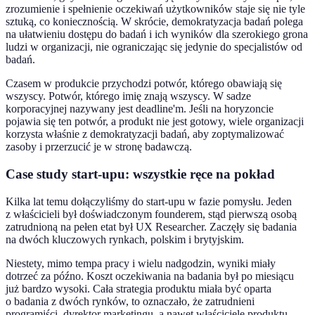
zrozumienie i spełnienie oczekiwań użytkowników staje się nie tyle
sztuką, co koniecznością. W skrócie, demokratyzacja badań polega
na ułatwieniu dostępu do badań i ich wyników dla szerokiego grona
ludzi w organizacji, nie ograniczając się jedynie do specjalistów od
badań.
Czasem w produkcie przychodzi potwór, którego obawiają się
wszyscy. Potwór, którego imię znają wszyscy. W sadze
korporacyjnej nazywany jest deadline'm. Jeśli na horyzoncie
pojawia się ten potwór, a produkt nie jest gotowy, wiele organizacji
korzysta właśnie z demokratyzacji badań, aby zoptymalizować
zasoby i przerzucić je w stronę badawczą.
Case study start-upu: wszystkie ręce na pokład
Kilka lat temu dołączyliśmy do start-upu w fazie pomysłu. Jeden
z właścicieli był doświadczonym founderem, stąd pierwszą osobą
zatrudnioną na pełen etat był UX Researcher. Zaczęły się badania
na dwóch kluczowych rynkach, polskim i brytyjskim.
Niestety, mimo tempa pracy i wielu nadgodzin, wyniki miały
dotrzeć za późno. Koszt oczekiwania na badania był po miesiącu
już bardzo wysoki. Cała strategia produktu miała być oparta
o badania z dwóch rynków, to oznaczało, że zatrudnieni
programiści, dyrektor marketingu, a nawet właściciele produktu