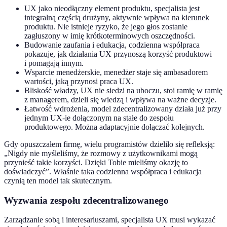
UX jako nieodłączny element produktu, specjalista jest
integralną częścią drużyny, aktywnie wpływa na kierunek
produktu. Nie istnieje ryzyko, że jego głos zostanie
zagłuszony w imię krótkoterminowych oszczędności.
Budowanie zaufania i edukacja, codzienna współpraca
pokazuje, jak działania UX przynoszą korzyść produktowi
i pomagają innym.
Wsparcie menedżerskie, menedżer staje się ambasadorem
wartości, jaką przynosi praca UX.
Bliskość władzy, UX nie siedzi na uboczu, stoi ramię w ramię
z managerem, dzieli się wiedzą i wpływa na ważne decyzje.
Łatwość wdrożenia, model zdecentralizowany działa już przy
jednym UX-ie dołączonym na stałe do zespołu
produktowego. Można adaptacyjnie dołączać kolejnych.
Gdy opuszczałem firmę, wielu programistów dzieliło się refleksją:
„Nigdy nie myśleliśmy, że rozmowy z użytkownikami mogą
przynieść takie korzyści. Dzięki Tobie mieliśmy okazję to
doświadczyć”. Właśnie taka codzienna współpraca i edukacja
czynią ten model tak skutecznym.
Wyzwania zespołu zdecentralizowanego
Zarządzanie sobą i interesariuszami, specjalista UX musi wykazać