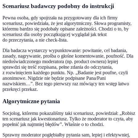
Scenariusz badawczy podobny do instrukcji
Pewna osoba, gdy spojrzała na przygotowany dla ich firmy
scenariusz, powiedziała, że jest algorytmiczny. Słowa programisty,
któremu bardzo się podobały opisane zależności. Chodzi o to, by
scenariusz dla osoby początkującej wyglądał jak tekst
do przeczytania, a nie check-lista.
Dla badacza wystarczy wypunktowanie: powitanie, cel badania,
zasady, nagrywanie, prośba o głośne komentowanie, poufność. Dla
niedoświadczonego moderatora (np. product ownera) lepiej
sprawdzi się treść rozpisana, pełne zdania do odczytania,
z rozwinięciem każdego punktu. Np. „Badanie jest poufne, czyli
anonimowe. Nigdzie nie będzie podpisane Pana/Pani
nazwiskiem…”. Bez tego pierwszy raz mówiący ten wstęp łatwo
przekręci przekaz.
Algorytmiczne pytania
Socjolog, któremu pokazaliśmy taki scenariusz, powiedział: „Robisz
ten scenariusz jak kwestionariusz. Tylko że moderator to czyta, aby
popełnić jak najmniej błędów”. Właśnie o to chodzi.
Sprawny moderator pogłębiałby pytania sam, lepiej i efektywniej,