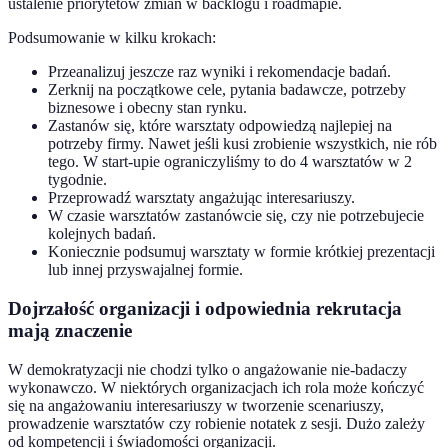
ustalenie priorytetów zmian w backlogu i roadmapie.
Podsumowanie w kilku krokach:
Przeanalizuj jeszcze raz wyniki i rekomendacje badań.
Zerknij na początkowe cele, pytania badawcze, potrzeby
biznesowe i obecny stan rynku.
Zastanów się, które warsztaty odpowiedzą najlepiej na
potrzeby firmy. Nawet jeśli kusi zrobienie wszystkich, nie rób
tego. W start-upie ograniczyliśmy to do 4 warsztatów w 2
tygodnie.
Przeprowadź warsztaty angażując interesariuszy.
W czasie warsztatów zastanówcie się, czy nie potrzebujecie
kolejnych badań.
Koniecznie podsumuj warsztaty w formie krótkiej prezentacji
lub innej przyswajalnej formie.
Dojrzałość organizacji i odpowiednia rekrutacja
mają znaczenie
W demokratyzacji nie chodzi tylko o angażowanie nie-badaczy
wykonawczo. W niektórych organizacjach ich rola może kończyć
się na angażowaniu interesariuszy w tworzenie scenariuszy,
prowadzenie warsztatów czy robienie notatek z sesji. Dużo zależy
od kompetencji i świadomości organizacji.