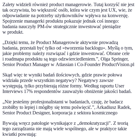
Zalety widzieli również product managerowie. Tutaj korzyść nie jest
tak oczywista, bo większość osób, która wie czym jest UX, wie, że
odpowiadanie na potrzeby użytkowników wpływa na konwersję.
Spojrzenie managerki produktu pokazuje jednak coś innego:
badania nauczyły PM-ów strategicznie inwestować pieniądze
w produkt.
„Dzięki temu, że Product Managerowie aktywnie prowadzą
badania, przestali być tylko od »tworzenia backlogu«. Myślą o tym,
jakie problemy należy rozwiązać i gdzie inwestować. Obrane cele
i roadmapa produktu są tego odzwierciedleniem.”, Olga Springer,
Senior Product Manager w Atlassian i Co-Founder ProductVision.pl
Skąd więc te wyniki badań ilościowych, gdzie prawie połowa
widziała przede wszystkim negatywy? Negatywy zawsze
występują, tylko przybierają różne formy. Według raportu User
Interviews 17% respondentów zauważyło obniżenie jakości badań.
„Nie jesteśmy profesjonalistami w badaniach, czuję, że badacz
zrobiłby to lepiej i mógłby się temu poświęcić.”, Arkadiusz Radek,
Senior Product Designer, korporacja z sektora kosmicznego
Bywają wręcz patologie wynikające z „demokratyzacji”. Z teorią
tego zarządzania nie mają wiele wspólnego, ale w praktyce takie
kwiatki powstają: