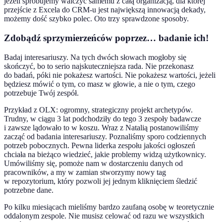
jeżeli spróbujemy walczyć samemu z całą organizacją, dla której
przejście z Excela do CRM-u jest największą innowacją dekady,
możemy dość szybko polec. Oto trzy sprawdzone sposoby.
Zdobądź sprzymierzeńców poprzez… badanie ich!
Badaj interesariuszy. Na tych dwóch słowach mogłoby się
skończyć, bo to serio najskuteczniejsza rada. Nie przekonasz
do badań, póki nie pokażesz wartości. Nie pokażesz wartości, jeżeli
będziesz mówić o tym, co masz w głowie, a nie o tym, czego
potrzebuje Twój zespół.
Przykład z OLX: ogromny, strategiczny projekt archetypów.
Trudny, w ciągu 3 lat podchodziły do tego 3 zespoły badawcze
i zawsze lądowało to w koszu. Wraz z Natalią postanowiliśmy
zacząć od badania interesariuszy. Poznaliśmy sporo codziennych
potrzeb pobocznych. Pewna liderka zespołu jakości ogłoszeń
chciała na bieżąco wiedzieć, jakie problemy widzą użytkownicy.
Umówiliśmy się, pomoże nam w dostarczeniu danych od
pracowników, a my w zamian stworzymy nowy tag
w repozytorium, który pozwoli jej jednym kliknięciem śledzić
potrzebne dane.
Po kilku miesiącach mieliśmy bardzo zaufaną osobę w teoretycznie
oddalonym zespole. Nie musisz celować od razu we wszystkich