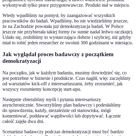
wykonywali tylko prace przygotowawcze. Produkt stał w miejscu.
Wtedy wpadliśmy na pomysł, by zaangażować wszystkich
pracowników do badań. Wpadliśmy, bo nie wiedzieliśmy jeszcze,
że na Zachodzie powstała już demokratyzacja badań. W Polsce
jeszcze nie przybierała takiej formy (w sumie nadal ledwo raczkuje).
Udało się, zrobiliśmy to wystarczająco dobrze i szybciej, niż gdyby
miał to robić jeden researcher ze swoimi 300 godzinami w miesiącu.
Jak wyglądał proces badawczy z początkiem
demokratyzacji
Na początku, jak w każdym badaniu, musimy dowiedzieć się, co
jest potrzebne w biznesie i produkcie. Czas naglił, więc zaczęliśmy
od warsztatów kick-off z interesariuszami, żeby zrozumieć, jak
wszyscy rozumiemy koncepcję start-upu.
Następnie zbieraliśmy myśli i pytania interesariuszy
asynchronicznie. Stworzyliśmy plan badawczy i podesłaliśmy
do sprawdzenia, każdy, niezależnie od stanowiska, mógł
komentować, poddawać wątpliwości lub dopytywać. Łącznie
całość zajęła dwa dni.
Scenariusz badawczy podczas demokratyzacji musi być bardzo