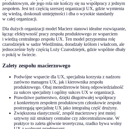
produktowym, ale jego rola nie kończy się na współpracy z jednym
zespołem. Jest też częścią szerszej organizacji UX, gdzie wymienia
się wiedzą, doskonali umiejętności i dba o wysokie standardy
w całej organizacji.
Dla dużych organizacji model Macierz stanowi idealne rozwiązanie,
łącząc efektywność pracy zespołu produktowego ze wsparciem
i wiedzą centralnego zespołu UX. Ten model przypomina rolę
czarodziejek w sadze Wiedźmina, doradzały królom i władcom, ale
jednocześnie były częścią Loży Czarodziejek, gdzie wspólnie dbały
o pokój w świecie.
Zalety zespołu macierzowego
Podwójne wsparcie dla UX, specjalista korzysta z nadzoru
zarówno managera UX, jak i kierownika zespołu
produktowego. Obaj menedżerowie biorą odpowiedzialność
za sukces specjalisty i ogólny sukces UX w organizacji.
Prawdziwe partnerstwo, dzięki długotrwałej współpracy
z konkretnym zespołem produktowym członkowie zespołu
postrzegają specjalistę UX jako integralną część drużyny.
Zwiększona elastyczność, zespół macierzowy jest mniej
sztywny niż struktury centralne czy zdecentralizowane. W
praktyce to zaleta głównie teoretyczna, rzadko bywa wolny
UX z wolnymi przebiegami.