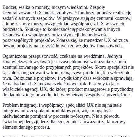
Budżet, walka o monety, niczym wiedźmini. Zespoły
zcentralizowane UX muszą zdobywać fundusze poprzez realizację
zadań dla innych zespołów. W praktyce stają się centrami kosztów,
a inne zespoły muszą uwzględniać współpracę z UX w swoich
budżetach. Skutkuje to koniecznością przekonywania innych
zespołów do współpracy oraz estymacji dochodowości
poszczególnych projektów. Zdarza się, że menedżer UX odrzuca
pewne projekty na korzyść innych ze względów finansowych.
Ograniczona przepustowość, czekanie na wiedźmina. Jednym
z największych wyzwań jest czasochłonność wdrażania zespołu
zcentralizowanego do przypisanych projektów. Skoro specjaliści nie
są stale zaangażowani w konkretną część produktu, ich wdrożenie
trwa. Odrzucanie projektów i wydłużony czas wdrożenia sprawiają,
że na badania UX można czekać nawet rok. Piszemy to jako
właściciele agencji UX, do której product managerowie przychodzą
dokładnie z tego powodu, ich wewnętrzne zespoły są przeciążone.
Problem integracji i współpracy, specjaliści UX nie są na stałe
integrowani z zespołami produktowymi, więc mogą być
nieświadomie pomijani w procesie twórczym. Nie z powodu
świadomej decyzji, lecz dlatego, że nie są uważani za kluczowy
element danego procesu.