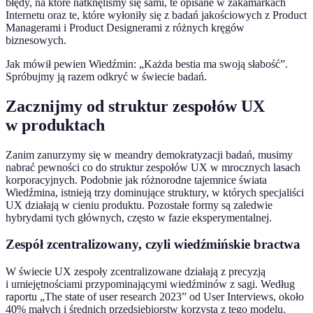
błędy, na które natknęliśmy się sami, te opisane w zakamarkach
Internetu oraz te, które wyłoniły się z badań jakościowych z Product
Managerami i Product Designerami z różnych kręgów
biznesowych.
Jak mówił pewien Wiedźmin: „Każda bestia ma swoją słabość”.
Spróbujmy ją razem odkryć w świecie badań.
Zacznijmy od struktur zespołów UX
w produktach
Zanim zanurzymy się w meandry demokratyzacji badań, musimy
nabrać pewności co do struktur zespołów UX w mrocznych lasach
korporacyjnych. Podobnie jak różnorodne tajemnice świata
Wiedźmina, istnieją trzy dominujące struktury, w których specjaliści
UX działają w cieniu produktu. Pozostałe formy są zaledwie
hybrydami tych głównych, często w fazie eksperymentalnej.
Zespół zcentralizowany, czyli wiedźmińskie bractwa
W świecie UX zespoły zcentralizowane działają z precyzją
i umiejętnościami przypominającymi wiedźminów z sagi. Według
raportu „The state of user research 2023” od User Interviews, około
40% małych i średnich przedsiębiorstw korzysta z tego modelu.