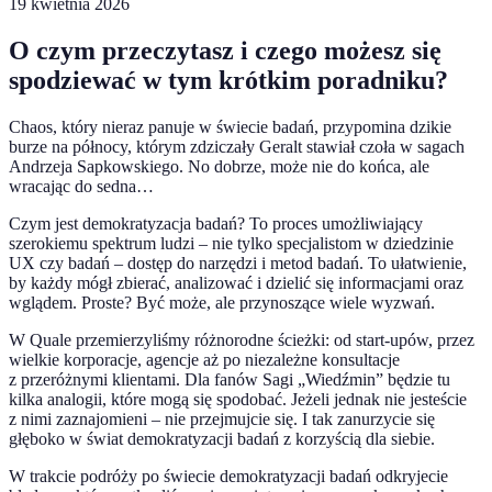
19 kwietnia 2026
O czym przeczytasz i czego możesz się
spodziewać w tym krótkim poradniku?
Chaos, który nieraz panuje w świecie badań, przypomina dzikie
burze na północy, którym zdziczały Geralt stawiał czoła w sagach
Andrzeja Sapkowskiego. No dobrze, może nie do końca, ale
wracając do sedna…
Czym jest demokratyzacja badań? To proces umożliwiający
szerokiemu spektrum ludzi – nie tylko specjalistom w dziedzinie
UX czy badań – dostęp do narzędzi i metod badań. To ułatwienie,
by każdy mógł zbierać, analizować i dzielić się informacjami oraz
wglądem. Proste? Być może, ale przynoszące wiele wyzwań.
W Quale przemierzyliśmy różnorodne ścieżki: od start-upów, przez
wielkie korporacje, agencje aż po niezależne konsultacje
z przeróżnymi klientami. Dla fanów Sagi „Wiedźmin” będzie tu
kilka analogii, które mogą się spodobać. Jeżeli jednak nie jesteście
z nimi zaznajomieni – nie przejmujcie się. I tak zanurzycie się
głęboko w świat demokratyzacji badań z korzyścią dla siebie.
W trakcie podróży po świecie demokratyzacji badań odkryjecie