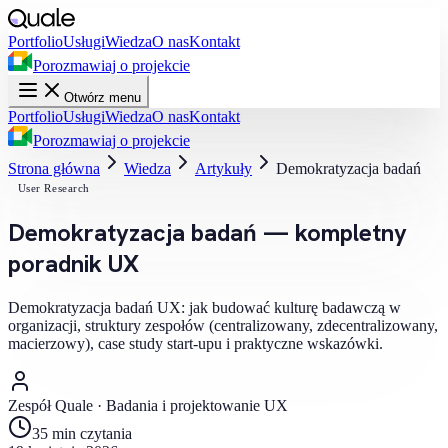
Portfolio
Usługi
Wiedza
O nas
Kontakt
Porozmawiaj o projekcie
Otwórz menu
Portfolio
Usługi
Wiedza
O nas
Kontakt
Porozmawiaj o projekcie
Strona główna
Wiedza
Artykuły
Demokratyzacja badań
User Research
Demokratyzacja badań — kompletny
poradnik UX
Demokratyzacja badań UX: jak budować kulturę badawczą w
organizacji, struktury zespołów (centralizowany, zdecentralizowany,
macierzowy), case study start-upu i praktyczne wskazówki.
Zespół Quale
·
Badania i projektowanie UX
35 min
czytania