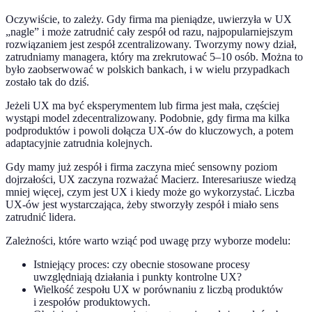
Oczywiście, to zależy. Gdy firma ma pieniądze, uwierzyła w UX
„nagle” i może zatrudnić cały zespół od razu, najpopularniejszym
rozwiązaniem jest zespół zcentralizowany. Tworzymy nowy dział,
zatrudniamy managera, który ma zrekrutować 5–10 osób. Można to
było zaobserwować w polskich bankach, i w wielu przypadkach
zostało tak do dziś.
Jeżeli UX ma być eksperymentem lub firma jest mała, częściej
wystąpi model zdecentralizowany. Podobnie, gdy firma ma kilka
podproduktów i powoli dołącza UX-ów do kluczowych, a potem
adaptacyjnie zatrudnia kolejnych.
Gdy mamy już zespół i firma zaczyna mieć sensowny poziom
dojrzałości, UX zaczyna rozważać Macierz. Interesariusze wiedzą
mniej więcej, czym jest UX i kiedy może go wykorzystać. Liczba
UX-ów jest wystarczająca, żeby stworzyły zespół i miało sens
zatrudnić lidera.
Zależności, które warto wziąć pod uwagę przy wyborze modelu:
Istniejący proces: czy obecnie stosowane procesy
uwzględniają działania i punkty kontrolne UX?
Wielkość zespołu UX w porównaniu z liczbą produktów
i zespołów produktowych.