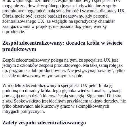
Brak wspólnego rozumienia, zespół produktowy i specjaliści UX
mogą nie znajdować wspólnego języka. Indywidualne zespoły
produktowe mogą mieć małą świadomość i szacunek dla pracy UX.
Obraz może być jeszcze bardziej negatywny, gdy personel
zcentralizowanego UX, ze względu na sporadyczny charakter
zaangażowania w projekty, nie posiada dogłębnej wiedzy
o produkcie.
Zespół zdecentralizowany: doradca króla w świecie
produktowym
Zespół zdecentralizowany polega na tym, że specjalista UX jest
jednym z członków zespołu produktowego. Ma taką samą rolę jak
np. programista lub product owner. Nie jest „wynajmowany”, tylko
na stałe umieszczony w tym samym zespole.
W modelu zdecentralizowanym specjalista UX pełni funkcję
podobną do doradcy króla. Jego głęboka wiedza i analiza sytuacji
pomagają na co dzień kierować całą strategią. Sigismund Dijkstra
z sagi Sapkowskiego jest idealnym przykładem takiego doradcy, nie
tylko obserwator, ale kluczowy gracz w skomplikowanych
intrygach politycznych.
Zalety zespołu zdecentralizowanego