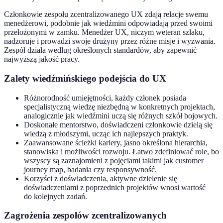
Członkowie zespołu zcentralizowanego UX zdają relacje swemu
menedżerowi, podobnie jak wiedźmini odpowiadają przed swoimi
przełożonymi w zamku. Menedżer UX, niczym weteran szlaku,
nadzoruje i prowadzi swoje drużyny przez różne misje i wyzwania.
Zespół działa według określonych standardów, aby zapewnić
najwyższą jakość pracy.
Zalety wiedźmińskiego podejścia do UX
Różnorodność umiejętności, każdy członek posiada
specjalistyczną wiedzę niezbędną w konkretnych projektach,
analogicznie jak wiedźmini uczą się różnych szkół bojowych.
Doskonałe mentorstwo, doświadczeni członkowie dzielą się
wiedzą z młodszymi, ucząc ich najlepszych praktyk.
Zaawansowane ścieżki kariery, jasno określona hierarchia,
stanowiska i możliwości rozwoju. Łatwo zdefiniować role, bo
wszyscy są zaznajomieni z pojęciami takimi jak customer
journey map, badania czy responsywność.
Korzyści z doświadczenia, aktywne dzielenie się
doświadczeniami z poprzednich projektów wnosi wartość
do kolejnych zadań.
Zagrożenia zespołów zcentralizowanych