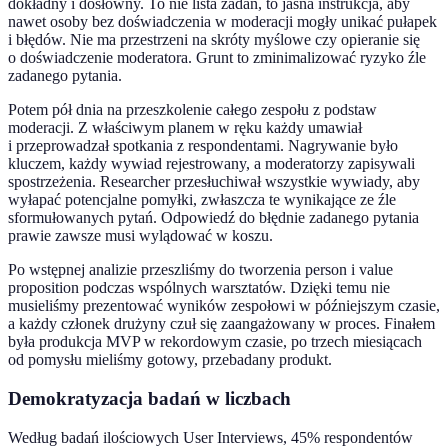
dokładny i dosłowny. To nie lista zadań, to jasna instrukcja, aby
nawet osoby bez doświadczenia w moderacji mogły unikać pułapek
i błędów. Nie ma przestrzeni na skróty myślowe czy opieranie się
o doświadczenie moderatora. Grunt to zminimalizować ryzyko źle
zadanego pytania.
Potem pół dnia na przeszkolenie całego zespołu z podstaw
moderacji. Z właściwym planem w ręku każdy umawiał
i przeprowadzał spotkania z respondentami. Nagrywanie było
kluczem, każdy wywiad rejestrowany, a moderatorzy zapisywali
spostrzeżenia. Researcher przesłuchiwał wszystkie wywiady, aby
wyłapać potencjalne pomyłki, zwłaszcza te wynikające ze źle
sformułowanych pytań. Odpowiedź do błędnie zadanego pytania
prawie zawsze musi wylądować w koszu.
Po wstępnej analizie przeszliśmy do tworzenia person i value
proposition podczas wspólnych warsztatów. Dzięki temu nie
musieliśmy prezentować wyników zespołowi w późniejszym czasie,
a każdy członek drużyny czuł się zaangażowany w proces. Finałem
była produkcja MVP w rekordowym czasie, po trzech miesiącach
od pomysłu mieliśmy gotowy, przebadany produkt.
Demokratyzacja badań w liczbach
Według badań ilościowych User Interviews, 45% respondentów