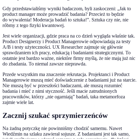
Gdy przedstawialiśmy wyniki badaczom, byli zaskoczeni: „Jak to
product manager może prowadzić badania? Przecież to będzie
do wywalenia! Moderacja badań to sztuka!”. Sztuka czy nie, nie
róbmy z tego fizyki kwantowej.
Jest wiele organizacji, gdzie praca na co dzień wygląda właśnie tak.
Product Designerzy i Product Managerowie odpowiadają za testy
A/B i testy użyteczności. UX Researcher zajmuje się głównie
sprawdzaniem ich pracy, edukacją i badaniami strategicznymi. To
ostatnie jest bardzo ważne, niektóre firmy myślą, że nie mają już nic
do zbadania. To niemal zawsze nieprawda.
Przede wszystkim ma znaczenie rekrutacja. Projektanci i Product
Managerowie muszą mieć doświadczenie z badaniami już na starcie.
Nie muszą być w przeszłości badaczami, ale muszą rozumieć
badania i mieć z nimi styczność. Jeśli macie zatrudnionych
pracowników, którzy „nie ogarniają” badań, taka metamorfoza
zajmie wiele lat.
Zacznij szukać sprzymierzeńców
Na żadną potyczkę nie powinniśmy chodzić samemu. Nawet
Wiedźmin na szlaku zawierał sojusze. Z badaniami jest tak samo,