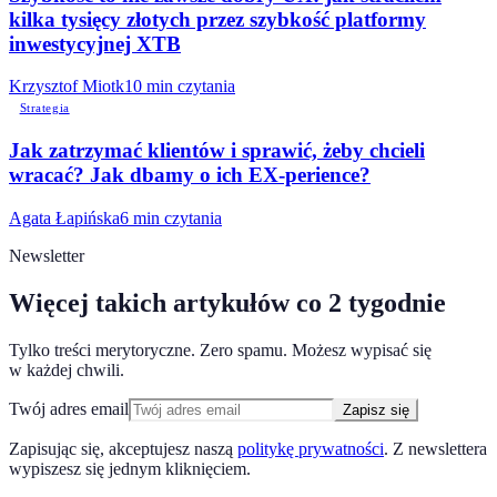
kilka tysięcy złotych przez szybkość platformy
inwestycyjnej XTB
Krzysztof Miotk
10 min
czytania
Strategia
Jak zatrzymać klientów i sprawić, żeby chcieli
wracać? Jak dbamy o ich EX-perience?
Agata Łapińska
6 min
czytania
Newsletter
Więcej takich artykułów co 2 tygodnie
Tylko treści merytoryczne. Zero spamu. Możesz wypisać się
w każdej chwili.
Twój adres email
Zapisz się
Zapisując się, akceptujesz naszą
politykę prywatności
. Z newslettera
wypiszesz się jednym kliknięciem.