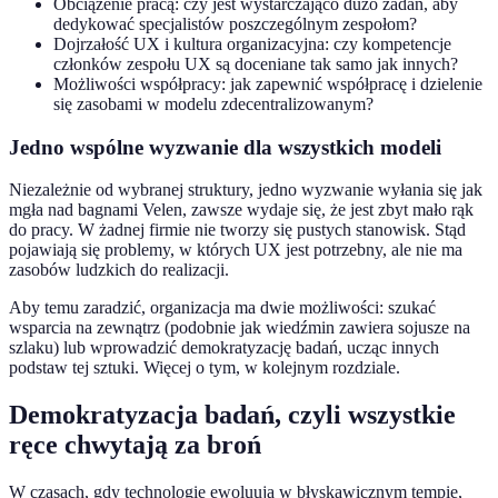
Obciążenie pracą: czy jest wystarczająco dużo zadań, aby
dedykować specjalistów poszczególnym zespołom?
Dojrzałość UX i kultura organizacyjna: czy kompetencje
członków zespołu UX są doceniane tak samo jak innych?
Możliwości współpracy: jak zapewnić współpracę i dzielenie
się zasobami w modelu zdecentralizowanym?
Jedno wspólne wyzwanie dla wszystkich modeli
Niezależnie od wybranej struktury, jedno wyzwanie wyłania się jak
mgła nad bagnami Velen, zawsze wydaje się, że jest zbyt mało rąk
do pracy. W żadnej firmie nie tworzy się pustych stanowisk. Stąd
pojawiają się problemy, w których UX jest potrzebny, ale nie ma
zasobów ludzkich do realizacji.
Aby temu zaradzić, organizacja ma dwie możliwości: szukać
wsparcia na zewnątrz (podobnie jak wiedźmin zawiera sojusze na
szlaku) lub wprowadzić demokratyzację badań, ucząc innych
podstaw tej sztuki. Więcej o tym, w kolejnym rozdziale.
Demokratyzacja badań, czyli wszystkie
ręce chwytają za broń
W czasach, gdy technologie ewoluują w błyskawicznym tempie,