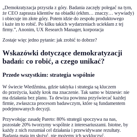
„Demokratyzacja przyszła z góry. Badania zaczęły polegać na tym,
że CEO zaprasza klientów na obiadki (ekhm… znaczy… wywiady)
i obiecuje im złote góry. Potem idzie do zespołu produktowego
i każe im to robić. Po kilku takich wydarzeniach uciekłam z tej
firmy.”, Anonim, UX Research Manager, korporacja
Zostaje więc jedno pytanie: jak zrobić to dobrze?
Wskazówki dotyczące demokratyzacji
badań: co robić, a czego unikać?
Przede wszystkim: strategia wspólnie
W świecie Wiedźmina, gdzie taktyka i strategia są kluczem
do przeżycia, każdy krok ma znaczenie. Tak samo w biznesie: nie
ma działania bez planu. Ta dewiza powinna przyświecać każdej
firmie, zwłaszcza procesom badawczym, które są fundamentem
podejmowanych decyzji.
Przywołując zasadę Pareto: 80% strategii spoczywa na nas,
pozostałe 20% tworzymy wspólnie z interesariuszami. Istotne, by
każdy z nich rozumiał cel działania i przewidywane rezultaty.
Badania mają im służyć, nie możemy ich wykluczyć.