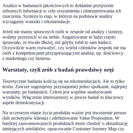
Analiza w badaniach jakościowych to dokładne przejrzenie
zebranych informacji w celu zrozumienia i zinterpretowania ich
znaczenia. Synteza to etap, w którym na podstawie analizy
wyciągamy wnioski i rekomendacje.
Jeżeli nie mamy sprawnych osób w zespole od analizy i syntezy,
wolimy przerzucić to na siebie. Angażowanie tu ludzi często
sprawiało, że trwało dłużej, niż gdyby robił to sam badacz.
Oczywiście warto rozważyć, czy wśród członków zespołu nie ma
osób z kompetencjami przyspieszającymi analizę, np. ilościowcy
z marketingu czy biznesu.
Warsztaty, czyli zrób z badań prawdziwy oręż
Teoretycznie badania kończą się na rekomendacjach. Ale to tylko
teoria. Zawsze sugerujemy przynajmniej jedno spotkanie, najlepiej
warsztaty, po badaniach. Celem jest wspólne analizowanie
wyników. Włączenie interesariuszy w proces badań to kluczowy
aspekt demokratyzacji.
Na wczesnym etapie życia produktu ważne jest stworzenie person
(lub archetypów klienta) i zdefiniowanie Value Proposition. W
bardziej zaawansowanych produktach może chodzić o aktualizację
istniejących artefaktów, opracowanie Customer Journey Map czy