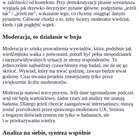
w zależności od kontekstu. Przy demokratyzacji pisanie scenariusza
wygląda jak drzewko decyzyjne: pytanie główne, podpytania „jeżeli
tak” / „jeżeli nie”, wskazanie tego, co chcemy osiągnąć danym
pytaniem. Głównie chodzi o to, żeby świeży moderator wiedział,
kiedy i jak pogłębić wątek.
Moderacja, to działanie w boju
Moderacja to sztuka prowadzenia wywiadów, która, podobnie jak
wiedźmińska walka z potworami, potrafi być pełna niespodzianek
i nieprzewidywalnych sytuacji ze strony respondentów. To
jednocześnie najbardziej czasochłonny etap badań, nie da się go
skrócić. Wywiad, który ma trwać godzinę, zawsze będzie trwał
godzinę. Czas trwania projektu zmniejszamy tylko przez
zwiększenie liczby moderatorów.
Moderacja stanowi serce procesu. Jeśli dane zgromadzone podczas
sesji nie będą wartościowe, żadne czary ani analizy nie uratują
badania. Dlatego jeżeli chcecie zaangażować interesariuszy, muszą
zostać przeszkoleni przez sprawnego moderatora UX, Seniora
z bogatym doświadczeniem nie tylko w badaniach, ale
i w przekazywaniu wiedzy.
Analiza na siebie, synteza wspólnie