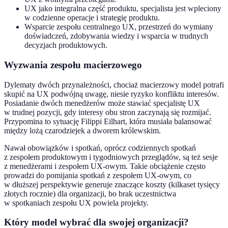
UX jako integralna część produktu, specjalista jest wpleciony
w codzienne operacje i strategię produktu.
Wsparcie zespołu centralnego UX, przestrzeń do wymiany
doświadczeń, zdobywania wiedzy i wsparcia w trudnych
decyzjach produktowych.
Wyzwania zespołu macierzowego
Dylematy dwóch przynależności, chociaż macierzowy model potrafi
skupić na UX podwójną uwagę, niesie ryzyko konfliktu interesów.
Posiadanie dwóch menedżerów może stawiać specjalistę UX
w trudnej pozycji, gdy interesy obu stron zaczynają się rozmijać.
Przypomina to sytuację Filippi Eilhart, która musiała balansować
między lożą czarodziejek a dworem królewskim.
Nawał obowiązków i spotkań, oprócz codziennych spotkań
z zespołem produktowym i tygodniowych przeglądów, są też sesje
z menedżerami i zespołem UX-owym. Takie obciążenie często
prowadzi do pomijania spotkań z zespołem UX-owym, co
w dłuższej perspektywie generuje znaczące koszty (kilkaset tysięcy
złotych rocznie) dla organizacji, bo brak uczestnictwa
w spotkaniach zespołu UX powiela projekty.
Który model wybrać dla swojej organizacji?